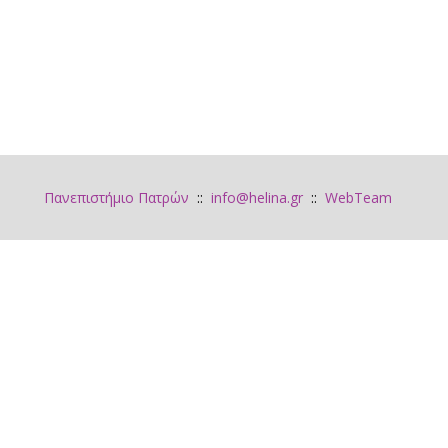
Πανεπιστήμιο Πατρών
::
info@helina.gr
::
WebTeam